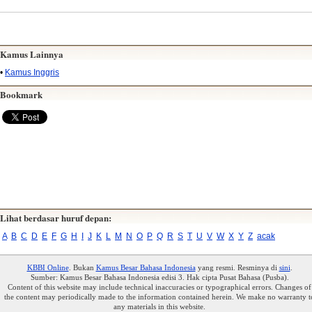
Kamus Lainnya
•
Kamus Inggris
Bookmark
Lihat berdasar huruf depan:
A
B
C
D
E
F
G
H
I
J
K
L
M
N
O
P
Q
R
S
T
U
V
W
X
Y
Z
acak
KBBI Online
. Bukan
Kamus Besar Bahasa Indonesia
yang resmi. Resminya di
sini
.
Sumber: Kamus Besar Bahasa Indonesia edisi 3. Hak cipta Pusat Bahasa (Pusba).
Content of this website may include technical inaccuracies or typographical errors. Changes of
the content may periodically made to the information contained herein. We make no warranty t
any materials in this website.