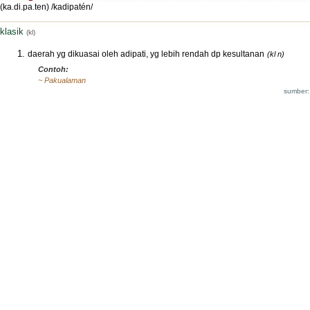
(ka.di.pa.ten) /kadipatén/
klasik
(kl)
daerah yg dikuasai oleh adipati, yg lebih rendah dp kesultanan
(kl n)
Contoh:
~ Pakualaman
sumber: