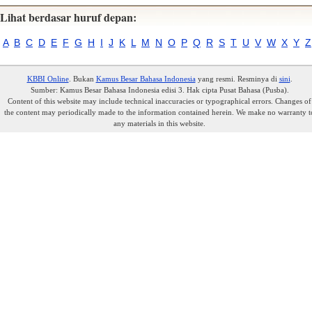
Lihat berdasar huruf depan:
A
B
C
D
E
F
G
H
I
J
K
L
M
N
O
P
Q
R
S
T
U
V
W
X
Y
Z
KBBI Online
. Bukan
Kamus Besar Bahasa Indonesia
yang resmi. Resminya di
sini
.
Sumber: Kamus Besar Bahasa Indonesia edisi 3. Hak cipta Pusat Bahasa (Pusba).
Content of this website may include technical inaccuracies or typographical errors. Changes of
the content may periodically made to the information contained herein. We make no warranty t
any materials in this website.