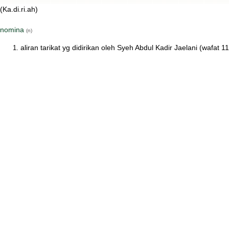
(Ka.di.ri.ah)
nomina
(n)
aliran tarikat yg didirikan oleh Syeh Abdul Kadir Jaelani (wafat 1