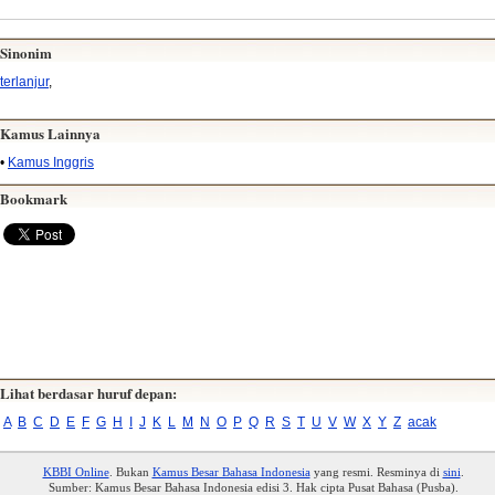
Sinonim
terlanjur
,
Kamus Lainnya
•
Kamus Inggris
Bookmark
Lihat berdasar huruf depan:
A
B
C
D
E
F
G
H
I
J
K
L
M
N
O
P
Q
R
S
T
U
V
W
X
Y
Z
acak
KBBI Online
. Bukan
Kamus Besar Bahasa Indonesia
yang resmi. Resminya di
sini
.
Sumber: Kamus Besar Bahasa Indonesia edisi 3. Hak cipta Pusat Bahasa (Pusba).