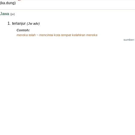
(ka.dung)
Jawa
(jw)
terlanjur
(Jw adv)
Contoh:
mereka telah ~ mencintai kota tempat kelahiran mereka
sumber: