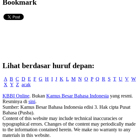
Bookmark
Lihat berdasar huruf depan:
A
B
C
D
E
F
G
H
I
J
K
L
M
N
O
P
Q
R
S
T
U
V
W
X
Y
Z
acak
KBBI Online
. Bukan
Kamus Besar Bahasa Indonesia
yang resmi.
Resminya di
sini
.
Sumber: Kamus Besar Bahasa Indonesia edisi 3. Hak cipta Pusat
Bahasa (Pusba).
Content of this website may include technical inaccuracies or
typographical errors. Changes of the content may periodically made
to the information contained herein. We make no warranty to any
materials in this website.