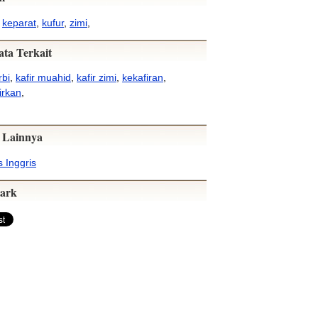
,
keparat
,
kufur
,
zimi
,
ata Terkait
rbi
,
kafir muahid
,
kafir zimi
,
kekafiran
,
irkan
,
 Lainnya
 Inggris
ark