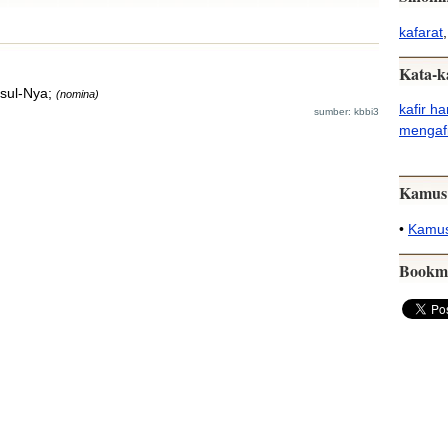
kafarat
Kata-k
asul-Nya;
(nomina)
kafir ha
sumber: kbbi3
mengaf
Kamus
•
Kamus
Bookm