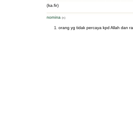
(ka.fir)
nomina
(n)
orang yg tidak percaya kpd Allah dan r