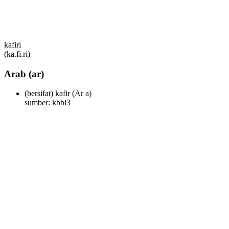
kafiri
(ka.fi.ri)
Arab
(ar)
(bersifat) kafir
(Ar a)
sumber: kbbi3