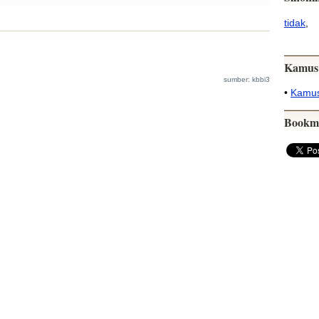
tidak
,
Kamus
sumber: kbbi3
•
Kamus
Bookm