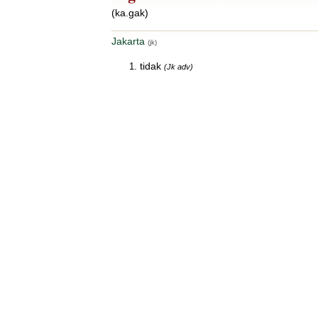
(ka.gak)
Jakarta
(jk)
tidak
(Jk adv)