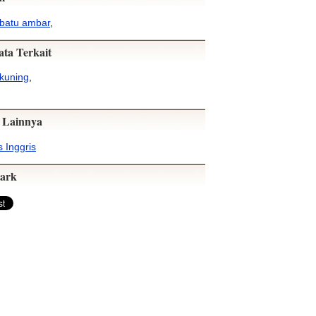
batu ambar
,
ata Terkait
kuning
,
 Lainnya
 Inggris
ark