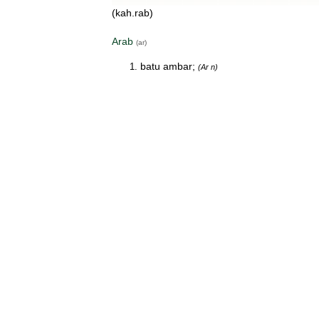
(kah.rab)
Arab
(ar)
batu ambar;
(Ar n)