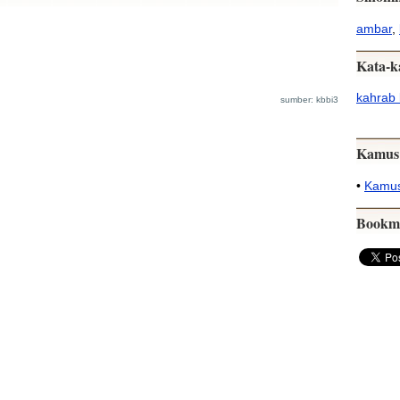
ambar
,
Kata-k
kahrab 
sumber: kbbi3
Kamus
•
Kamus
Bookm