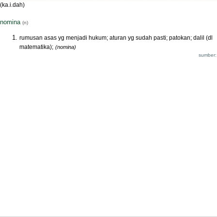
(ka.i.dah)
nomina
(n)
rumusan asas yg menjadi hukum; aturan yg sudah pasti; patokan; dalil (dl
matematika);
(nomina)
sumber: