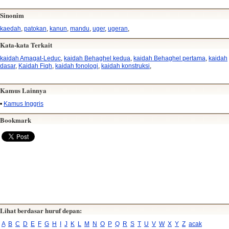
Sinonim
kaedah
,
patokan
,
kanun
,
mandu
,
uger
,
ugeran
,
Kata-kata Terkait
kaidah Amagat-Leduc
,
kaidah Behaghel kedua
,
kaidah Behaghel pertama
,
kaidah
dasar
,
Kaidah Fiqh
,
kaidah fonologi
,
kaidah konstruksi
,
Kamus Lainnya
•
Kamus Inggris
Bookmark
Lihat berdasar huruf depan:
A
B
C
D
E
F
G
H
I
J
K
L
M
N
O
P
Q
R
S
T
U
V
W
X
Y
Z
acak