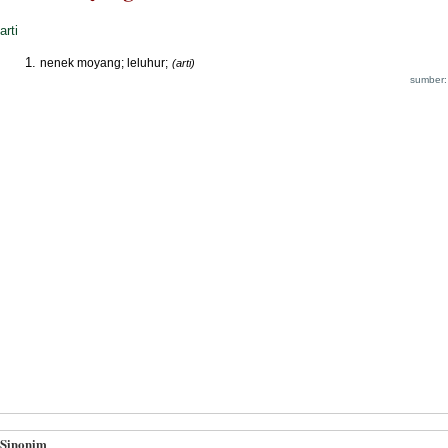
arti
nenek moyang; leluhur;
(arti)
sumber:
Sinonim