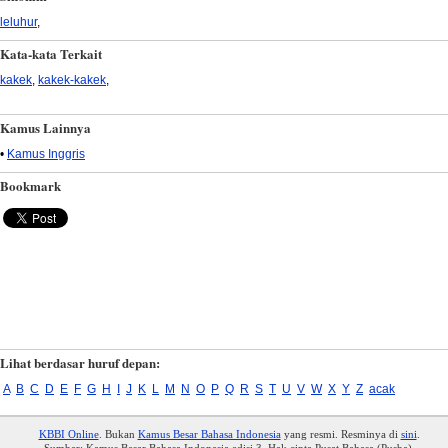
leluhur
,
Kata-kata Terkait
kakek
,
kakek-kakek
,
Kamus Lainnya
•
Kamus Inggris
Bookmark
Lihat berdasar huruf depan:
A
B
C
D
E
F
G
H
I
J
K
L
M
N
O
P
Q
R
S
T
U
V
W
X
Y
Z
acak
KBBI Online
. Bukan
Kamus Besar Bahasa Indonesia
yang resmi. Resminya di
sini
.
Sumber: Kamus Besar Bahasa Indonesia edisi 3. Hak cipta Pusat Bahasa (Pusba).