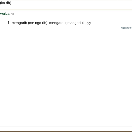
(ka.rih)
verba
(v)
mengarih (me.nga.rih), mengarau; mengaduk;
(v)
sumber: