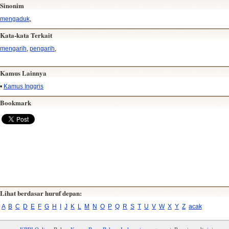
Sinonim
mengaduk
,
Kata-kata Terkait
mengarih
,
pengarih
,
Kamus Lainnya
•
Kamus Inggris
Bookmark
Lihat berdasar huruf depan:
A
B
C
D
E
F
G
H
I
J
K
L
M
N
O
P
Q
R
S
T
U
V
W
X
Y
Z
acak