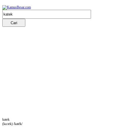
katek
(ka.tek) /katék/