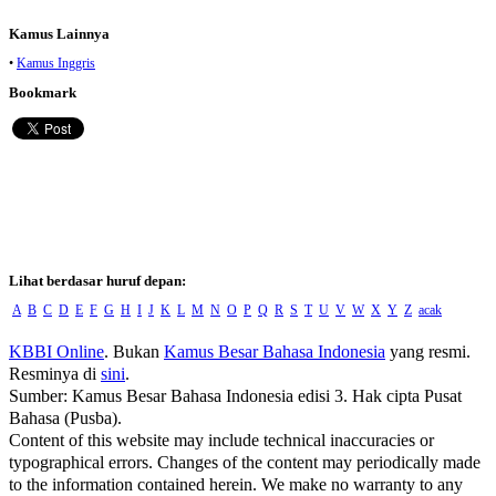
Kamus Lainnya
•
Kamus Inggris
Bookmark
Lihat berdasar huruf depan:
A
B
C
D
E
F
G
H
I
J
K
L
M
N
O
P
Q
R
S
T
U
V
W
X
Y
Z
acak
KBBI Online
. Bukan
Kamus Besar Bahasa Indonesia
yang resmi.
Resminya di
sini
.
Sumber: Kamus Besar Bahasa Indonesia edisi 3. Hak cipta Pusat
Bahasa (Pusba).
Content of this website may include technical inaccuracies or
typographical errors. Changes of the content may periodically made
to the information contained herein. We make no warranty to any