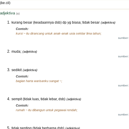
(ke.cil)
adjektiva
(a)
kurang besar (keadaannya dsb) dp yg biasa; tidak besar
(adjektiva)
Contoh:
kursi ~ itu dirancang untuk anak-anak usia sekitar lima tahun;
sumber:
muda;
(adjektiva)
sumber:
sedikit
(adjektiva)
Contoh:
bagian harta warisanku sangat ~;
sumber:
sempit (tidak luas, tidak lebar, dsb)
(adjektiva)
Contoh:
rumah ~ itu dibangun untuk pegawai rendah;
sumber:
tidak penting (tidak berharga dsb)
(adjektiva)