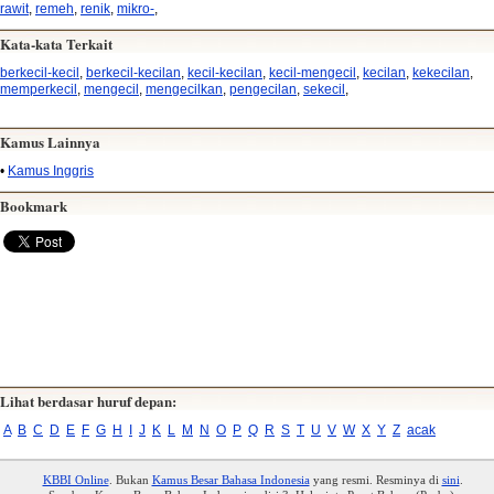
rawit
,
remeh
,
renik
,
mikro-
,
Kata-kata Terkait
berkecil-kecil
,
berkecil-kecilan
,
kecil-kecilan
,
kecil-mengecil
,
kecilan
,
kekecilan
,
memperkecil
,
mengecil
,
mengecilkan
,
pengecilan
,
sekecil
,
Kamus Lainnya
•
Kamus Inggris
Bookmark
Lihat berdasar huruf depan:
A
B
C
D
E
F
G
H
I
J
K
L
M
N
O
P
Q
R
S
T
U
V
W
X
Y
Z
acak
KBBI Online
. Bukan
Kamus Besar Bahasa Indonesia
yang resmi. Resminya di
sini
.