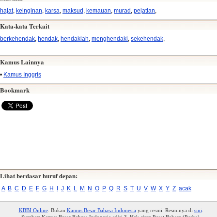
hajat
,
keinginan
,
karsa
,
maksud
,
kemauan
,
murad
,
pejatian
,
Kata-kata Terkait
berkehendak
,
hendak
,
hendaklah
,
menghendaki
,
sekehendak
,
Kamus Lainnya
•
Kamus Inggris
Bookmark
Lihat berdasar huruf depan:
A
B
C
D
E
F
G
H
I
J
K
L
M
N
O
P
Q
R
S
T
U
V
W
X
Y
Z
acak
KBBI Online
. Bukan
Kamus Besar Bahasa Indonesia
yang resmi. Resminya di
sini
.
Sumber: Kamus Besar Bahasa Indonesia edisi 3. Hak cipta Pusat Bahasa (Pusba).