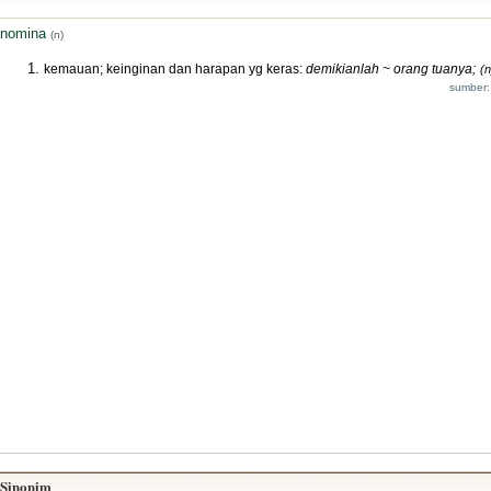
nomina
(n)
kemauan; keinginan dan harapan yg keras:
demikianlah ~ orang tuanya;
(n
sumber:
Sinonim