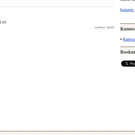
hujung
)
(v)
Kamus
sumber: kbbi3
•
Kamus
Bookm