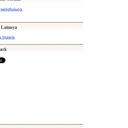
,
penghujung
,
 Lainnya
 Inggris
ark