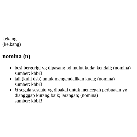
kekang
(ke.kang)
nomina
(n)
besi bergerigi yg dipasang pd mulut kuda; kendali;
(nomina)
sumber: kbbi3
tali (kulit dsb) untuk mengendalikan kuda;
(nomina)
sumber: kbbi3
ki
segala sesuatu yg dipakai untuk mencegah perbuatan yg
diangggap kurang baik; larangan;
(nomina)
sumber: kbbi3