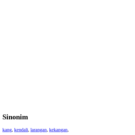
Sinonim
kang
,
kendali
,
larangan
,
kekangan
,