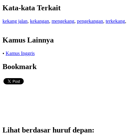
Kata-kata Terkait
kekang jalan
,
kekangan
,
mengekang
,
pengekangan
,
terkekang
,
Kamus Lainnya
•
Kamus Inggris
Bookmark
Lihat berdasar huruf depan: