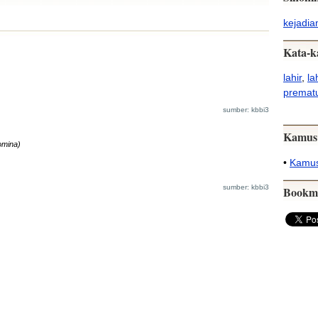
kejadia
Kata-k
lahir
,
la
premat
sumber: kbbi3
Kamus
omina)
•
Kamus
sumber: kbbi3
Bookm