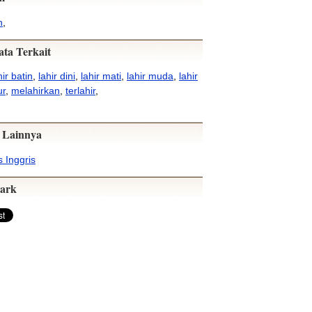
n
,
ata Terkait
hir batin
,
lahir dini
,
lahir mati
,
lahir muda
,
lahir
ur
,
melahirkan
,
terlahir
,
 Lainnya
 Inggris
ark