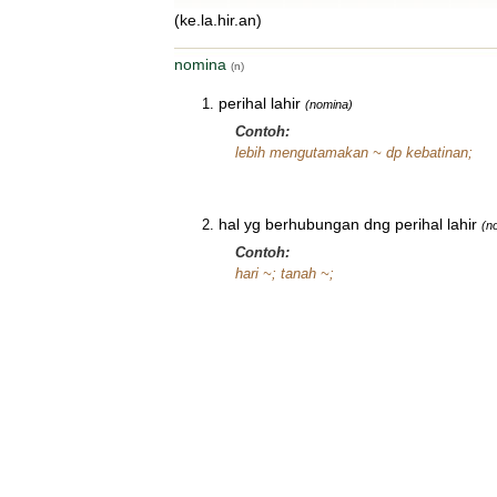
(ke.la.hir.an)
nomina
(n)
perihal lahir
(nomina)
Contoh:
lebih mengutamakan ~ dp kebatinan;
hal yg berhubungan dng perihal lahir
(n
Contoh:
hari ~; tanah ~;