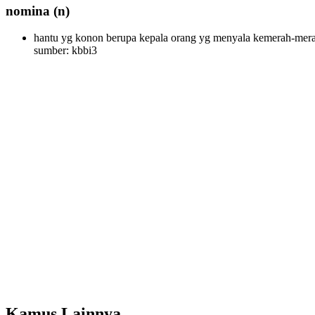
nomina
(n)
hantu yg konon berupa kepala orang yg menyala kemerah-mer
sumber: kbbi3
Kamus Lainnya