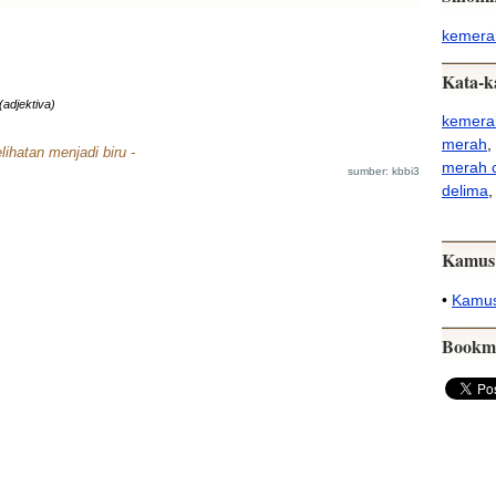
kemera
Kata-k
(adjektiva)
kemera
merah
,
lihatan menjadi biru -
merah 
sumber: kbbi3
delima
Kamus
•
Kamus
Bookm