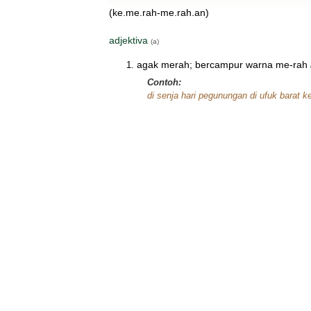
(ke.me.rah-me.rah.an)
adjektiva
(a)
agak merah; bercampur warna me-rah
Contoh:
di senja hari pegunungan di ufuk barat ke