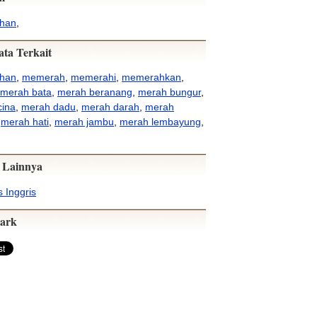
han
,
ata Terkait
han
,
memerah
,
memerahi
,
memerahkan
,
merah bata
,
merah beranang
,
merah bungur
,
cina
,
merah dadu
,
merah darah
,
merah
,
merah hati
,
merah jambu
,
merah lembayung
,
 Lainnya
 Inggris
ark