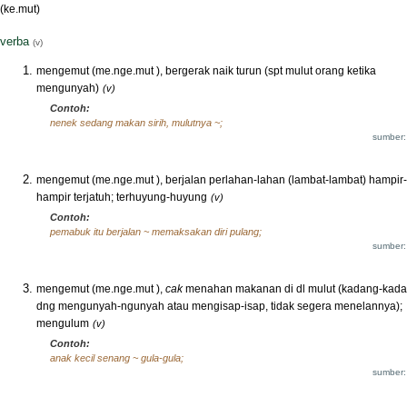
(ke.mut)
verba
(v)
mengemut (me.nge.mut ), bergerak naik turun (spt mulut orang ketika
mengunyah)
(v)
Contoh:
nenek sedang makan sirih, mulutnya ~;
sumber:
mengemut (me.nge.mut ), berjalan perlahan-lahan (lambat-lambat) hampir-
hampir terjatuh; terhuyung-huyung
(v)
Contoh:
pemabuk itu berjalan ~ memaksakan diri pulang;
sumber:
mengemut (me.nge.mut ),
cak
menahan makanan di dl mulut (kadang-kad
dng mengunyah-ngunyah atau mengisap-isap, tidak segera menelannya);
mengulum
(v)
Contoh:
anak kecil senang ~ gula-gula;
sumber: