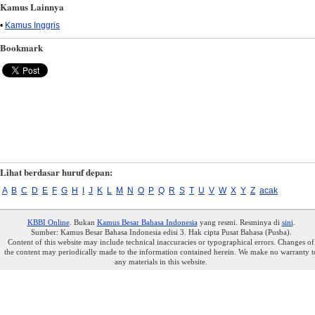
Kamus Lainnya
•
Kamus Inggris
Bookmark
Lihat berdasar huruf depan:
A
B
C
D
E
F
G
H
I
J
K
L
M
N
O
P
Q
R
S
T
U
V
W
X
Y
Z
acak
KBBI Online
. Bukan
Kamus Besar Bahasa Indonesia
yang resmi. Resminya di
sini
.
Sumber: Kamus Besar Bahasa Indonesia edisi 3. Hak cipta Pusat Bahasa (Pusba).
Content of this website may include technical inaccuracies or typographical errors. Changes of
the content may periodically made to the information contained herein. We make no warranty t
any materials in this website.