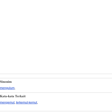
Sinonim
mengulum
,
Kata-kata Terkait
mengemut
,
terkemut-kemut
,