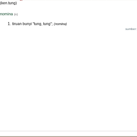
(ken.tung)
nomina
(n)
tiruan bunyi "tung, tung";
(nomina)
sumber: