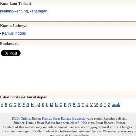
Kata-kata Terkait
kentung-kentung
,
kentungan
,
Kamus Lainnya
•
Kamus Inggris
Bookmark
Lihat berdasar huruf depan:
A
B
C
D
E
F
G
H
I
J
K
L
M
N
O
P
Q
R
S
T
U
V
W
X
Y
Z
acak
KBBI Online
. Bukan
Kamus Besar Bahasa Indonesia
yang resmi. Resminya di
sini
.
Sumber: Kamus Besar Bahasa Indonesia edisi 3. Hak cipta Pusat Bahasa (Pusba).
Content of this website may include technical inaccuracies or typographical errors. Changes of
the content may periodically made to the information contained herein. We make no warranty t
any materials in this website.