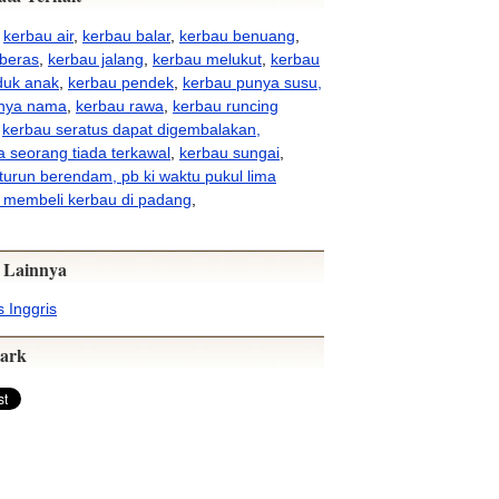
,
kerbau air
,
kerbau balar
,
kerbau benuang
,
beras
,
kerbau jalang
,
kerbau melukut
,
kerbau
uk anak
,
kerbau pendek
,
kerbau punya susu,
unya nama
,
kerbau rawa
,
kerbau runcing
,
kerbau seratus dapat digembalakan,
 seorang tiada terkawal
,
kerbau sungai
,
turun berendam, pb ki waktu pukul lima
 membeli kerbau di padang
,
 Lainnya
 Inggris
ark