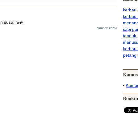
kerbau
kerbau 
an susu;
menand
(arti)
sumber: kbbi3
sapi p
tanduk
manusia
kerbau 
petang;
Kamus
•
Kamus
Bookm