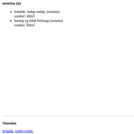
nomina
(n)
keladak; endap-endap;
(nomina)
sumber: kbbi3
barang yg tidak berharga
(nomina)
sumber: kbbi3
Sinonim
keladak
,
endap-endap
,