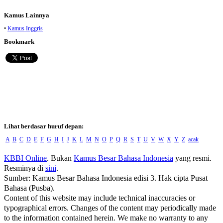
Kamus Lainnya
•
Kamus Inggris
Bookmark
Lihat berdasar huruf depan:
A
B
C
D
E
F
G
H
I
J
K
L
M
N
O
P
Q
R
S
T
U
V
W
X
Y
Z
acak
KBBI Online
. Bukan
Kamus Besar Bahasa Indonesia
yang resmi.
Resminya di
sini
.
Sumber: Kamus Besar Bahasa Indonesia edisi 3. Hak cipta Pusat
Bahasa (Pusba).
Content of this website may include technical inaccuracies or
typographical errors. Changes of the content may periodically made
to the information contained herein. We make no warranty to any