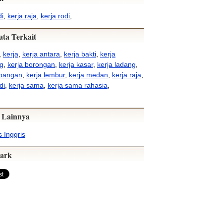
di
,
kerja raja
,
kerja rodi
,
ata Terkait
,
kerja
,
kerja antara
,
kerja bakti
,
kerja
g
,
kerja borongan
,
kerja kasar
,
kerja ladang
,
apangan
,
kerja lembur
,
kerja medan
,
kerja raja
,
di
,
kerja sama
,
kerja sama rahasia
,
 Lainnya
 Inggris
ark