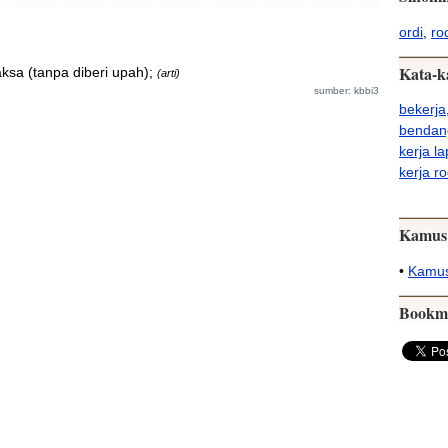
ordi
,
ro
Kata-k
ksa (tanpa diberi upah);
(arti)
sumber: kbbi3
bekerja
bendan
kerja l
kerja ro
Kamus
•
Kamus
Bookm