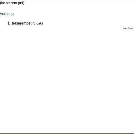
(ke.se.rem.pet)
verba
(v)
terserempet
(v cak)
sumber: