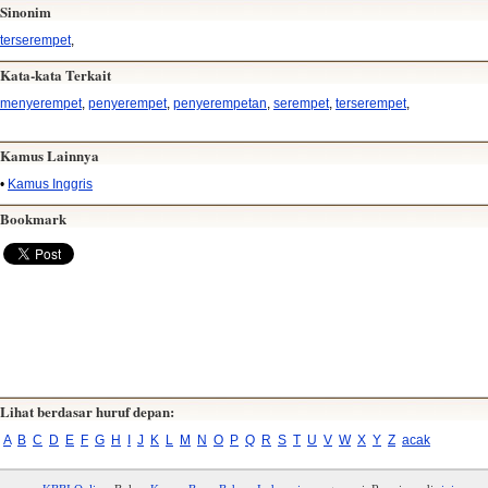
Sinonim
terserempet
,
Kata-kata Terkait
menyerempet
,
penyerempet
,
penyerempetan
,
serempet
,
terserempet
,
Kamus Lainnya
•
Kamus Inggris
Bookmark
Lihat berdasar huruf depan:
A
B
C
D
E
F
G
H
I
J
K
L
M
N
O
P
Q
R
S
T
U
V
W
X
Y
Z
acak