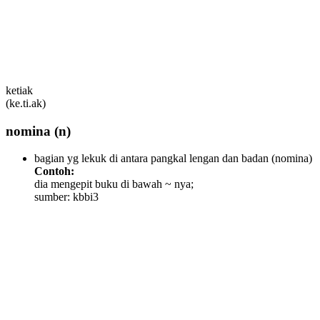
ketiak
(ke.ti.ak)
nomina
(n)
bagian yg lekuk di antara pangkal lengan dan badan
(nomina)
Contoh:
dia mengepit buku di bawah ~ nya;
sumber: kbbi3