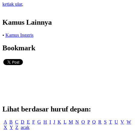
ketiak ular
,
Kamus Lainnya
•
Kamus Inggris
Bookmark
Lihat berdasar huruf depan:
A
B
C
D
E
F
G
H
I
J
K
L
M
N
O
P
Q
R
S
T
U
V
W
X
Y
Z
acak