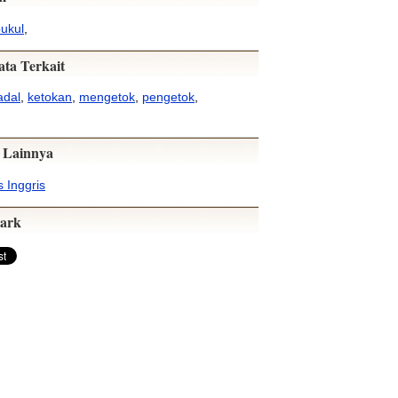
ukul
,
ata Terkait
adal
,
ketokan
,
mengetok
,
pengetok
,
 Lainnya
 Inggris
ark