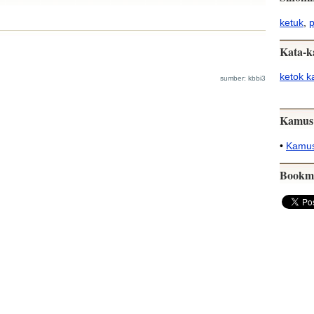
ketuk
,
p
Kata-k
ketok k
sumber: kbbi3
Kamus
•
Kamus
Bookm