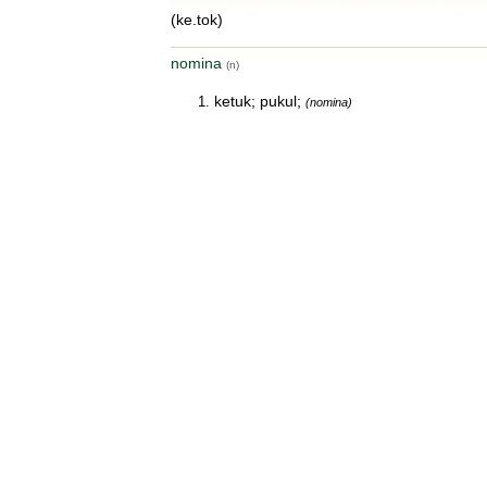
(ke.tok)
nomina
(n)
ketuk; pukul;
(nomina)