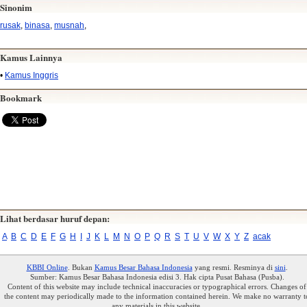
Sinonim
rusak
,
binasa
,
musnah
,
Kamus Lainnya
•
Kamus Inggris
Bookmark
Lihat berdasar huruf depan:
A
B
C
D
E
F
G
H
I
J
K
L
M
N
O
P
Q
R
S
T
U
V
W
X
Y
Z
acak
KBBI Online
. Bukan
Kamus Besar Bahasa Indonesia
yang resmi. Resminya di
sini
.
Sumber: Kamus Besar Bahasa Indonesia edisi 3. Hak cipta Pusat Bahasa (Pusba).
Content of this website may include technical inaccuracies or typographical errors. Changes of
the content may periodically made to the information contained herein. We make no warranty t
any materials in this website.