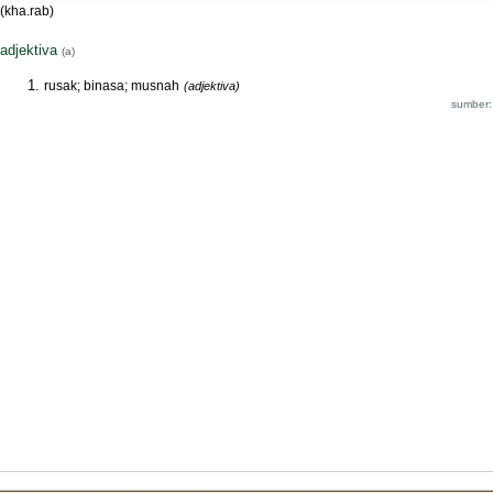
(kha.rab)
adjektiva
(a)
rusak; binasa; musnah
(adjektiva)
sumber: