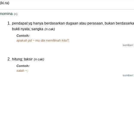
(ki.ra)
nomina
(n)
pendapat yg hanya berdasarkan dugaan atau perasaan, bukan berdasark
bukti nyata; sangka
(n cak)
Contoh:
apakah pd ~ mu dia memfitnah kita?;
sumber:
hitung; taksir
(n cak)
Contoh:
salah ~;
sumber: