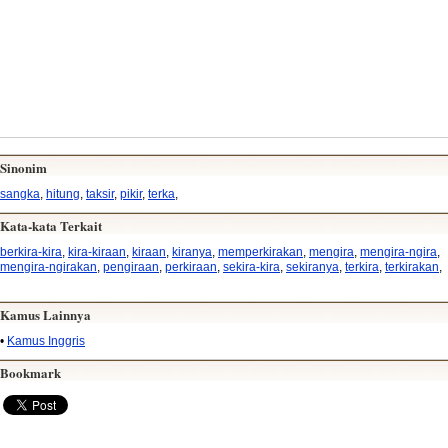
Sinonim
sangka
,
hitung
,
taksir
,
pikir
,
terka
,
Kata-kata Terkait
berkira-kira
,
kira-kiraan
,
kiraan
,
kiranya
,
memperkirakan
,
mengira
,
mengira-ngira
,
mengira-ngirakan
,
pengiraan
,
perkiraan
,
sekira-kira
,
sekiranya
,
terkira
,
terkirakan
,
Kamus Lainnya
•
Kamus Inggris
Bookmark