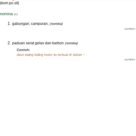
(kom.po.sit)
nomina
(n)
gabungan; campuran;
(nomina)
sumber:
paduan serat gelas dan karbon
(nomina)
Contoh:
daun baling-baling motor itu terbuat dr bahan ~
sumber: