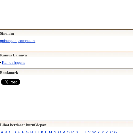
Sinonim
gabungan
,
campuran
,
Kamus Lainnya
•
Kamus Inggris
Bookmark
Lihat berdasar huruf depan:
A
B
C
D
E
F
G
H
I
J
K
L
M
N
O
P
Q
R
S
T
U
V
W
X
Y
Z
acak