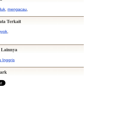
duk
,
mengacau
,
ata Terkait
pyok
,
 Lainnya
 Inggris
ark