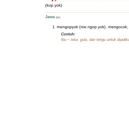
(kop.yok)
Jawa
(jw)
mengopyok (me.ngop.yok), mengocok
Contoh:
Ibu ~ telur, gula, dan terigu untuk dijadi