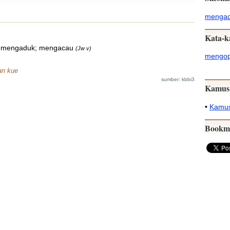
menga
Kata-k
; mengaduk; mengacau
(Jw v)
mengo
kan kue
sumber: kbbi3
Kamus
•
Kamus
Bookm