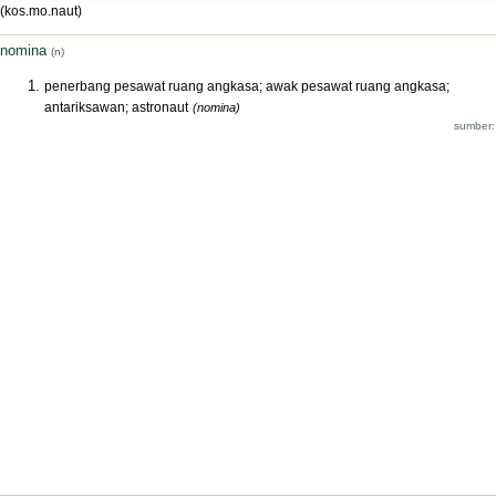
(kos.mo.naut)
nomina
(n)
penerbang pesawat ruang angkasa; awak pesawat ruang angkasa;
antariksawan; astronaut
(nomina)
sumber: