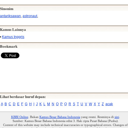
Sinonim
antariksawan
,
astronaut
,
Kamus Lainnya
•
Kamus Inggris
Bookmark
Lihat berdasar huruf depan:
A
B
C
D
E
F
G
H
I
J
K
L
M
N
O
P
Q
R
S
T
U
V
W
X
Y
Z
acak
KBBI Online
. Bukan
Kamus Besar Bahasa Indonesia
yang resmi. Resminya di
sini
.
Sumber: Kamus Besar Bahasa Indonesia edisi 3. Hak cipta Pusat Bahasa (Pusba).
Content of this website may include technical inaccuracies or typographical errors. Changes of