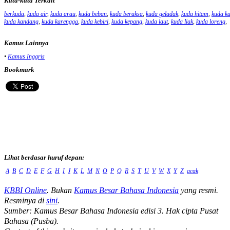
Kata-kata Terkait
berkuda
,
kuda air
,
kuda arau
,
kuda beban
,
kuda beraksa
,
kuda geladak
,
kuda hitam
,
kuda k
kuda kandang
,
kuda karengga
,
kuda kebiri
,
kuda kepang
,
kuda laut
,
kuda liak
,
kuda loreng
,
Kamus Lainnya
•
Kamus Inggris
Bookmark
Lihat berdasar huruf depan:
A
B
C
D
E
F
G
H
I
J
K
L
M
N
O
P
Q
R
S
T
U
V
W
X
Y
Z
acak
KBBI Online
. Bukan
Kamus Besar Bahasa Indonesia
yang resmi.
Resminya di
sini
.
Sumber: Kamus Besar Bahasa Indonesia edisi 3. Hak cipta Pusat
Bahasa (Pusba).