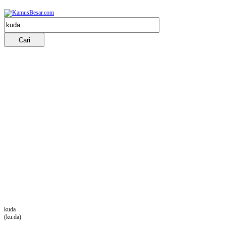
kuda
(ku.da)