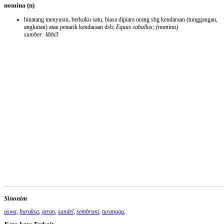
nomina
(n)
binatang menyusui, berkuku satu, biasa dipiara orang sbg kendaraan (tunggangan,
angkutan) atau penarik kendaraan dsb;
Equus caballus;
(nomina)
sumber: kbbi3
Sinonim
aswa
,
buraksa
,
jaran
,
sandel
,
sembrani
,
turangga
,