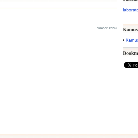
laborat
Kamus
sumber: kbbi3
•
Kamus
Bookm