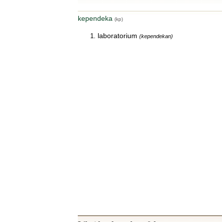
kependeka
(kp)
laboratorium
(kependekan)