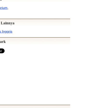
orium
,
 Lainnya
 Inggris
ark