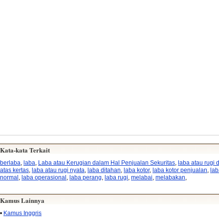
Kata-kata Terkait
berlaba
,
laba
,
Laba atau Kerugian dalam Hal Penjualan Sekuritas
,
laba atau rugi d
atas kertas
,
laba atau rugi nyata
,
laba ditahan
,
laba kotor
,
laba kotor penjualan
,
lab
normal
,
laba operasional
,
laba perang
,
laba rugi
,
melabai
,
melabakan
,
Kamus Lainnya
•
Kamus Inggris