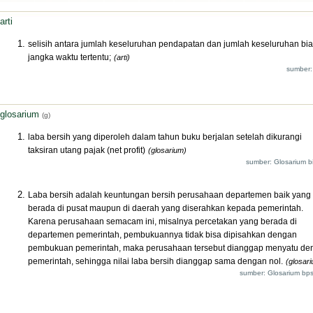
arti
selisih antara jumlah keseluruhan pendapatan dan jumlah keseluruhan bia
jangka waktu tertentu;
(arti)
sumber:
glosarium
(g)
laba bersih yang diperoleh dalam tahun buku berjalan setelah dikurangi
taksiran utang pajak (net profit)
(glosarium)
sumber: Glosarium bi
Laba bersih adalah keuntungan bersih perusahaan departemen baik yang
berada di pusat maupun di daerah yang diserahkan kepada pemerintah.
Karena perusahaan semacam ini, misalnya percetakan yang berada di
departemen pemerintah, pembukuannya tidak bisa dipisahkan dengan
pembukuan pemerintah, maka perusahaan tersebut dianggap menyatu de
pemerintah, sehingga nilai laba bersih dianggap sama dengan nol.
(glosar
sumber: Glosarium bps