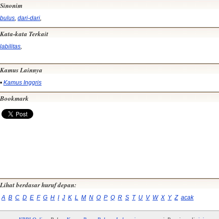
Sinonim
bulus
,
dari-dari
,
Kata-kata Terkait
labilitas
,
Kamus Lainnya
•
Kamus Inggris
Bookmark
Lihat berdasar huruf depan:
A
B
C
D
E
F
G
H
I
J
K
L
M
N
O
P
Q
R
S
T
U
V
W
X
Y
Z
acak