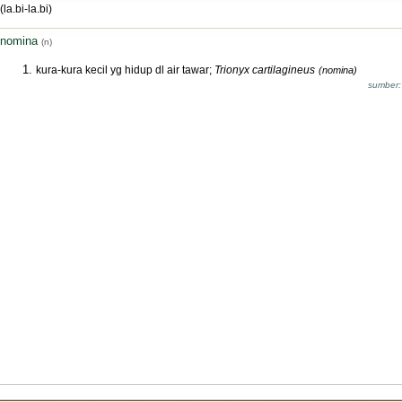
(la.bi-la.bi)
nomina
(n)
kura-kura kecil yg hidup dl air tawar;
Trionyx cartilagineus
(nomina)
sumber: