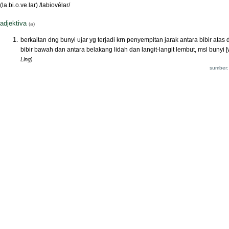
(la.bi.o.ve.lar) /labiovélar/
adjektiva
(a)
berkaitan dng bunyi ujar yg terjadi krn penyempitan jarak antara bibir atas 
bibir bawah dan antara belakang lidah dan langit-langit lembut, msl bunyi [
Ling)
sumber: