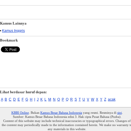
Kamus Lainnya
•
Kamus Inggris
Bookmark
Lihat berdasar huruf depan:
A
B
C
D
E
F
G
H
I
J
K
L
M
N
O
P
Q
R
S
T
U
V
W
X
Y
Z
acak
KBBI Online
. Bukan
Kamus Besar Bahasa Indonesia
yang resmi. Resminya di
sini
.
Sumber: Kamus Besar Bahasa Indonesia edisi 3. Hak cipta Pusat Bahasa (Pusba).
Content of this website may include technical inaccuracies or typographical errors. Changes of
the content may periodically made to the information contained herein. We make no warranty t
any materials in this website.