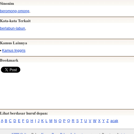
Sinonim
beromong-omong
,
Kata-kata Terkait
berlabun-labun
,
Kamus Lainnya
•
Kamus Inggris
Bookmark
Lihat berdasar huruf depan:
A
B
C
D
E
F
G
H
I
J
K
L
M
N
O
P
Q
R
S
T
U
V
W
X
Y
Z
acak