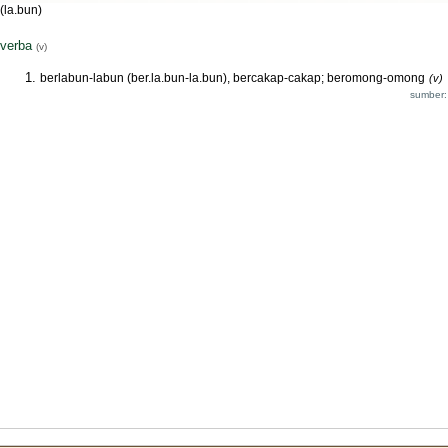
(la.bun)
verba
(v)
berlabun-labun (ber.la.bun-la.bun), bercakap-cakap; beromong-omong
(v)
sumber: