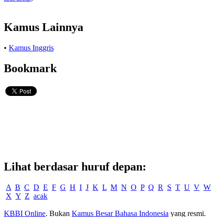
Kamus Lainnya
•
Kamus Inggris
Bookmark
Lihat berdasar huruf depan:
A
B
C
D
E
F
G
H
I
J
K
L
M
N
O
P
Q
R
S
T
U
V
W
X
Y
Z
acak
KBBI Online
. Bukan
Kamus Besar Bahasa Indonesia
yang resmi.