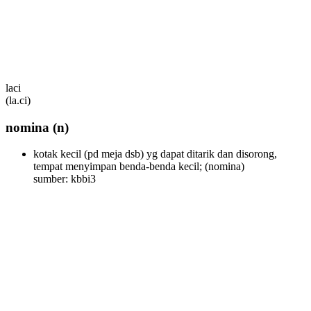
laci
(la.ci)
nomina
(n)
kotak kecil (pd meja dsb) yg dapat ditarik dan disorong,
tempat menyimpan benda-benda kecil;
(nomina)
sumber: kbbi3