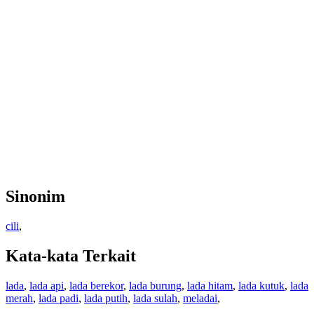
Sinonim
cili
,
Kata-kata Terkait
lada
,
lada api
,
lada berekor
,
lada burung
,
lada hitam
,
lada kutuk
,
lada
merah
,
lada padi
,
lada putih
,
lada sulah
,
meladai
,