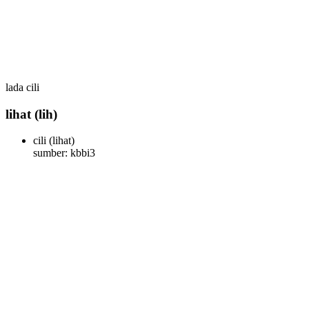
lada cili
lihat
(lih)
cili
(lihat)
sumber: kbbi3