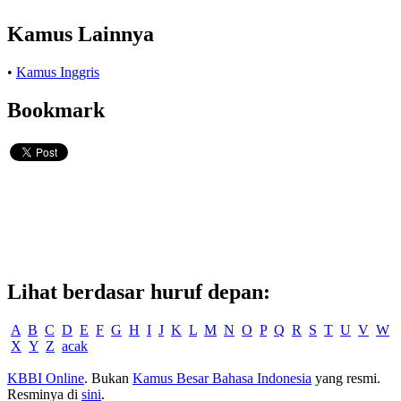
Kamus Lainnya
•
Kamus Inggris
Bookmark
Lihat berdasar huruf depan:
A
B
C
D
E
F
G
H
I
J
K
L
M
N
O
P
Q
R
S
T
U
V
W
X
Y
Z
acak
KBBI Online
. Bukan
Kamus Besar Bahasa Indonesia
yang resmi.
Resminya di
sini
.