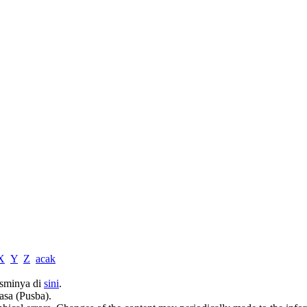
X
Y
Z
acak
sminya di
sini
.
asa (Pusba).