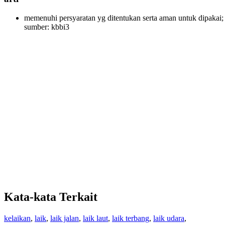
memenuhi persyaratan yg ditentukan serta aman untuk dipakai;
sumber: kbbi3
Kata-kata Terkait
kelaikan
,
laik
,
laik jalan
,
laik laut
,
laik terbang
,
laik udara
,