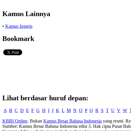
Kamus Lainnya
•
Kamus Inggris
Bookmark
Lihat berdasar huruf depan:
A
B
C
D
E
F
G
H
I
J
K
L
M
N
O
P
Q
R
S
T
U
V
W
KBBI Online
. Bukan
Kamus Besar Bahasa Indonesia
yang resmi. Re
Sumber: Kamus Besar Bahasa Indonesia edisi 3. Hak cipta Pusat Bah