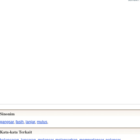
Sinonim
gangsar
,
fasih
,
lanjar
,
mulus
,
Kata-kata Terkait