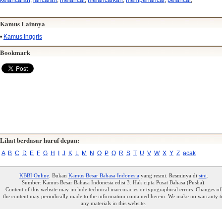
kelancaran
,
lancaran
,
melancar
,
melancarkan
,
memperlancar
,
pelancar
,
Kamus Lainnya
•
Kamus Inggris
Bookmark
Lihat berdasar huruf depan:
A
B
C
D
E
F
G
H
I
J
K
L
M
N
O
P
Q
R
S
T
U
V
W
X
Y
Z
acak
KBBI Online
. Bukan
Kamus Besar Bahasa Indonesia
yang resmi. Resminya di
sini
.
Sumber: Kamus Besar Bahasa Indonesia edisi 3. Hak cipta Pusat Bahasa (Pusba).
Content of this website may include technical inaccuracies or typographical errors. Changes of
the content may periodically made to the information contained herein. We make no warranty t
any materials in this website.