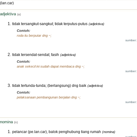
(lan.car)
adjektiva
(a)
tidak tersangkut-sangkut; tidak terputus-putus
(adjektiva)
Contoh:
roda itu berputar dng ~;
sumber:
tidak tersendat-sendat; fasih
(adjektiva)
Contoh:
anak sekecil ini sudah dapat membaca dng ~;
sumber:
tidak tertunda-tunda; (berlangsung) dng baik
(adjektiva)
Contoh:
pelaksanaan pembangunan berjalan dng ~;
sumber:
nomina
(n)
pelancar (pe.lan.car), balok penghubung tiang rumah
(nomina)
sumber: