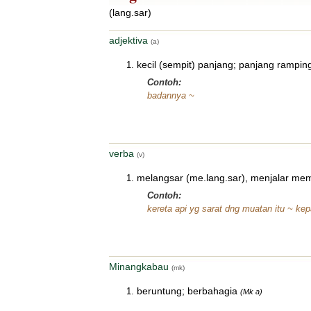
(lang.sar)
adjektiva
(a)
kecil (sempit) panjang; panjang rampin
Contoh:
badannya ~
verba
(v)
melangsar (me.lang.sar), menjalar mem
Contoh:
kereta api yg sarat dng muatan itu ~ k
Minangkabau
(mk)
beruntung; berbahagia
(Mk a)