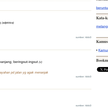
berunt
Kata-k
g
(adjektiva)
melang
sumber: kbbi3
Kamus
•
Kamus
Bookm
anjang; beringsut-ingsut
(v)
epayahan pd jalan yg agak menanjak
sumber: kbbi3
sumber: kbbi3