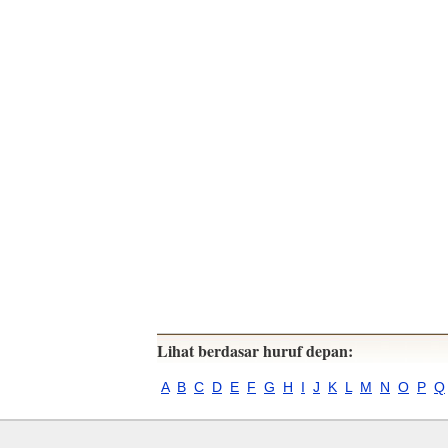
Lihat berdasar huruf depan:
A
B
C
D
E
F
G
H
I
J
K
L
M
N
O
P
Q