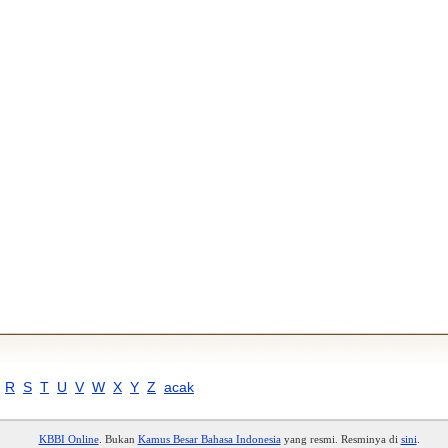
R
S
T
U
V
W
X
Y
Z
acak
KBBI Online
. Bukan
Kamus Besar Bahasa Indonesia
yang resmi. Resminya di
sini
.