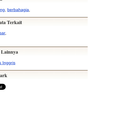
ung
,
berbahagia
,
ata Terkait
sar
,
 Lainnya
 Inggris
ark