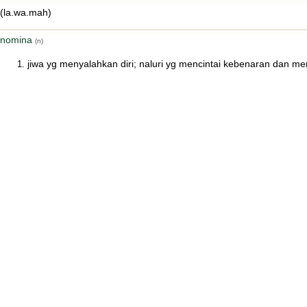
(la.wa.mah)
nomina
(n)
jiwa yg menyalahkan diri; naluri yg mencintai kebenaran dan m