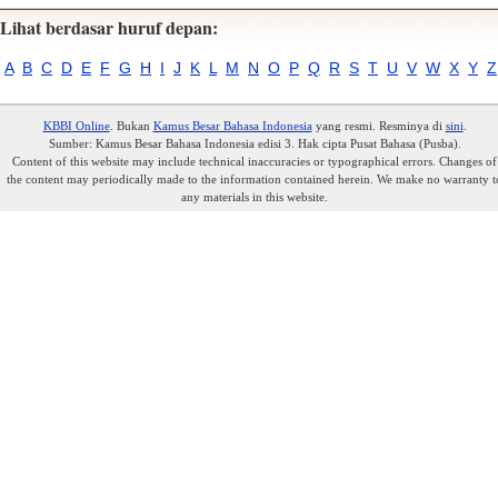
Lihat berdasar huruf depan:
A
B
C
D
E
F
G
H
I
J
K
L
M
N
O
P
Q
R
S
T
U
V
W
X
Y
Z
KBBI Online
. Bukan
Kamus Besar Bahasa Indonesia
yang resmi. Resminya di
sini
.
Sumber: Kamus Besar Bahasa Indonesia edisi 3. Hak cipta Pusat Bahasa (Pusba).
Content of this website may include technical inaccuracies or typographical errors. Changes of
the content may periodically made to the information contained herein. We make no warranty t
any materials in this website.