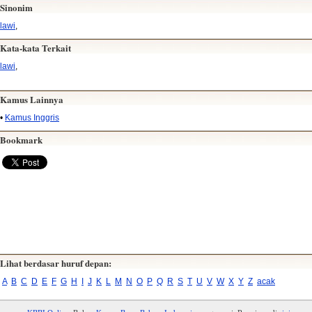
Sinonim
lawi
,
Kata-kata Terkait
lawi
,
Kamus Lainnya
•
Kamus Inggris
Bookmark
Lihat berdasar huruf depan:
A
B
C
D
E
F
G
H
I
J
K
L
M
N
O
P
Q
R
S
T
U
V
W
X
Y
Z
acak