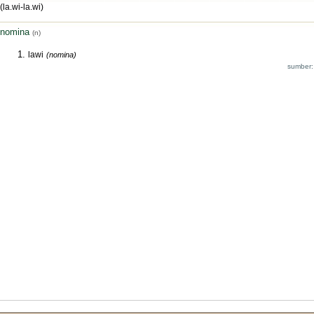
(la.wi-la.wi)
nomina
(n)
lawi
(nomina)
sumber: