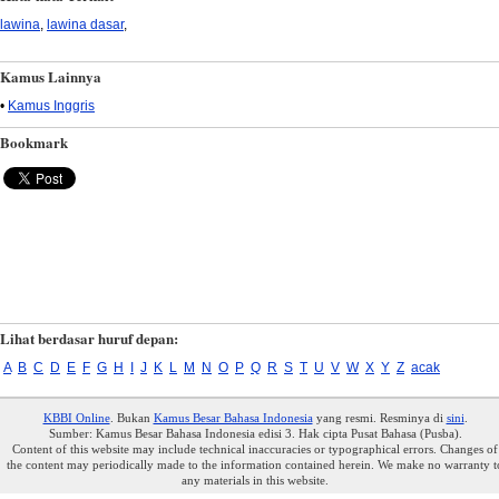
lawina
,
lawina dasar
,
Kamus Lainnya
•
Kamus Inggris
Bookmark
Lihat berdasar huruf depan:
A
B
C
D
E
F
G
H
I
J
K
L
M
N
O
P
Q
R
S
T
U
V
W
X
Y
Z
acak
KBBI Online
. Bukan
Kamus Besar Bahasa Indonesia
yang resmi. Resminya di
sini
.
Sumber: Kamus Besar Bahasa Indonesia edisi 3. Hak cipta Pusat Bahasa (Pusba).
Content of this website may include technical inaccuracies or typographical errors. Changes of
the content may periodically made to the information contained herein. We make no warranty t
any materials in this website.