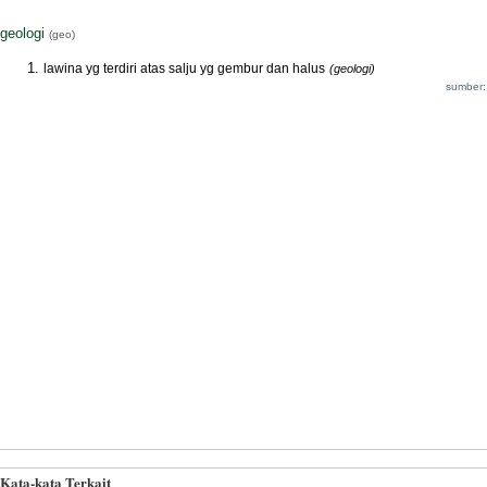
geologi
(geo)
lawina yg terdiri atas salju yg gembur dan halus
(geologi)
sumber:
Kata-kata Terkait