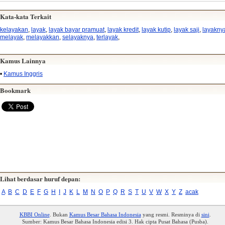
Kata-kata Terkait
kelayakan
,
layak
,
layak bayar pramuat
,
layak kredit
,
layak kutip
,
layak saji
,
layakny
melayak
,
melayakkan
,
selayaknya
,
terlayak
,
Kamus Lainnya
•
Kamus Inggris
Bookmark
Lihat berdasar huruf depan:
A
B
C
D
E
F
G
H
I
J
K
L
M
N
O
P
Q
R
S
T
U
V
W
X
Y
Z
acak
KBBI Online
. Bukan
Kamus Besar Bahasa Indonesia
yang resmi. Resminya di
sini
.
Sumber: Kamus Besar Bahasa Indonesia edisi 3. Hak cipta Pusat Bahasa (Pusba).