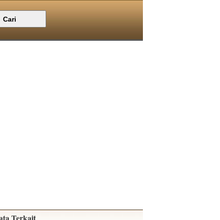
ata Terkait