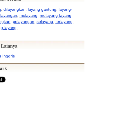
g
,
dilayangkan
,
layang gantung
,
layang-
,
layangan
,
melayang
,
melayang-layang
,
ngkan
,
pelayangan
,
selayang
,
terlayang
,
ng-layang
,
 Lainnya
 Inggris
ark