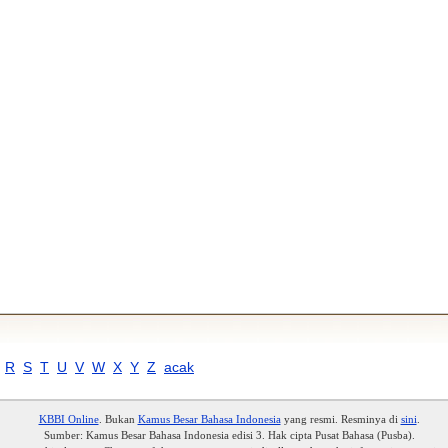
R
S
T
U
V
W
X
Y
Z
acak
KBBI Online
. Bukan
Kamus Besar Bahasa Indonesia
yang resmi. Resminya di
sini
.
Sumber: Kamus Besar Bahasa Indonesia edisi 3. Hak cipta Pusat Bahasa (Pusba).