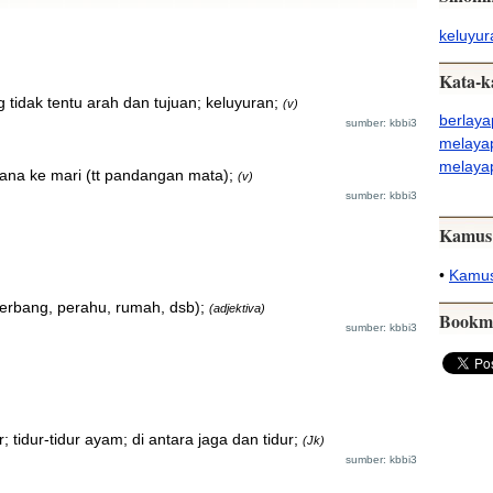
keluyur
Kata-k
 tidak tentu arah dan tujuan; keluyuran;
(v)
berlaya
sumber: kbbi3
melaya
melaya
sana ke mari (tt pandangan mata);
(v)
sumber: kbbi3
Kamus
•
Kamus
terbang, perahu, rumah, dsb);
(adjektiva)
Bookm
sumber: kbbi3
 tidur-tidur ayam; di antara jaga dan tidur;
(Jk)
sumber: kbbi3