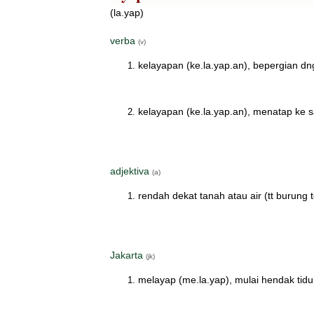
(la.yap)
verba
(v)
kelayapan (ke.la.yap.an), bepergian dng
kelayapan (ke.la.yap.an), menatap ke 
adjektiva
(a)
rendah dekat tanah atau air (tt burung 
Jakarta
(jk)
melayap (me.la.yap), mulai hendak tidur;