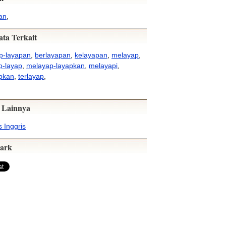
an
,
ata Terkait
p-layapan
,
berlayapan
,
kelayapan
,
melayap
,
p-layap
,
melayap-layapkan
,
melayapi
,
pkan
,
terlayap
,
 Lainnya
 Inggris
ark