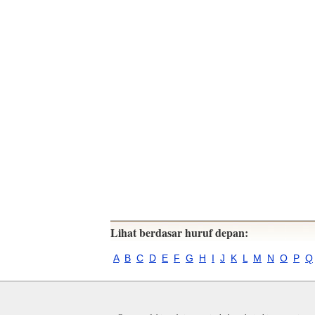
Lihat berdasar huruf depan:
A
B
C
D
E
F
G
H
I
J
K
L
M
N
O
P
Q