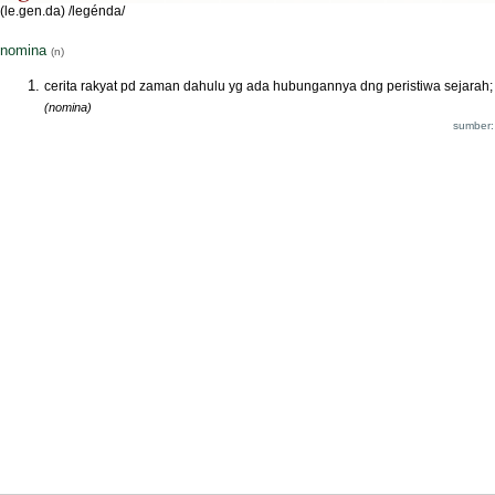
(le.gen.da) /legénda/
nomina
(n)
cerita rakyat pd zaman dahulu yg ada hubungannya dng peristiwa sejarah;
(nomina)
sumber: