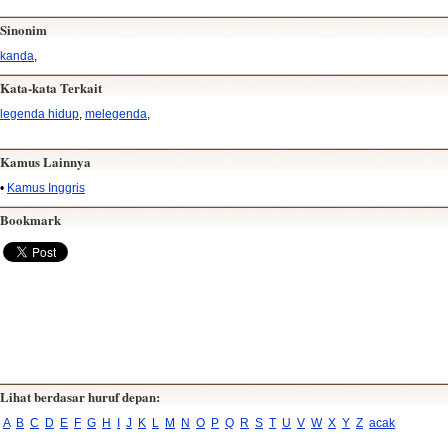
Sinonim
kanda
,
Kata-kata Terkait
legenda hidup
,
melegenda
,
Kamus Lainnya
•
Kamus Inggris
Bookmark
Lihat berdasar huruf depan:
A
B
C
D
E
F
G
H
I
J
K
L
M
N
O
P
Q
R
S
T
U
V
W
X
Y
Z
acak